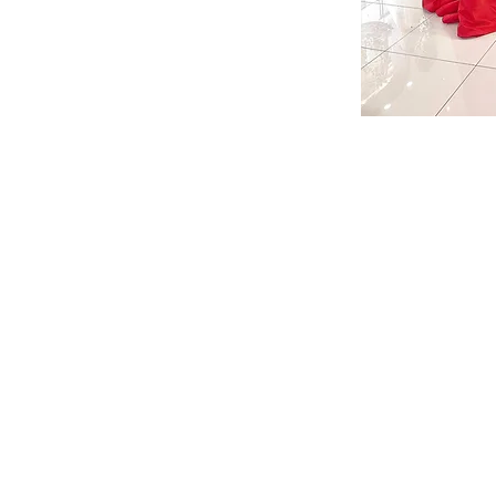
BENEÏSHA - L' ADRESSE SINGULIÈRE DIGNE D