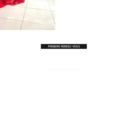
PRENDRE RENDEZ-VOUS
BENEISHA PARIS
57 Rue Danton, 92300 Levallois-Perret
'EXCELLENCE