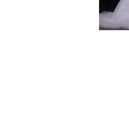
BENEÏSHA - L' ADRESSE SINGULIÈRE DIGNE D