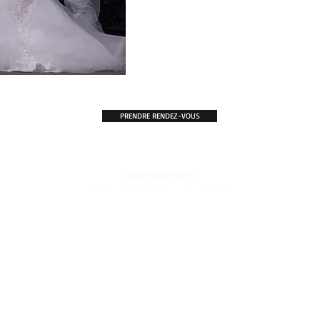
PRENDRE RENDEZ-VOUS
BENEISHA PARIS
57 Rue Danton, 92300 Levallois-Perret
'EXCELLENCE