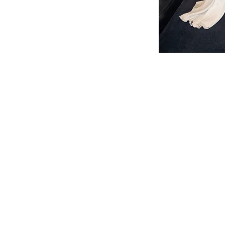
BENEÏSHA - L' ADRESSE SINGULIÈRE DIGNE D