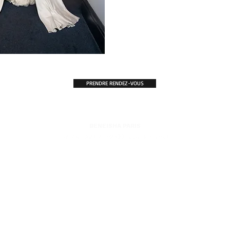
PRENDRE RENDEZ-VOUS
BENEISHA PARIS
57 Rue Danton, 92300 Levallois-Perret
'EXCELLENCE