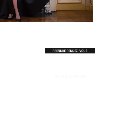
PRENDRE RENDEZ-VOUS
BENEISHA PARIS
57 Rue Danton, 92300 Levallois-Perret
'EXCELLENCE