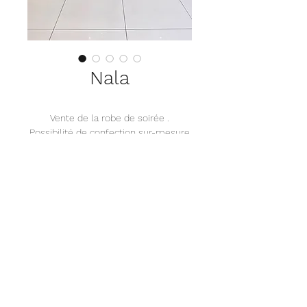
Nala
Vente de la robe de soirée .
Possibilité de confection sur-mesure
PRENDRE RENDEZ-VOUS
BENEISHA PARIS
57 Rue Danton, 92300 Levallois-Perret
BENEÏSHA - L' ADRESSE SINGULIÈRE DIGNE
D'EXCELLENCE
©2018 BENEISHA I TOUS DROITS RESERVÉS.