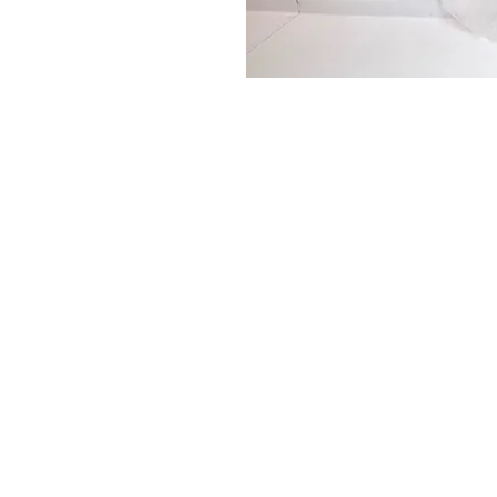
BENEÏSHA - L' ADRESSE SINGULIÈRE DIGNE D